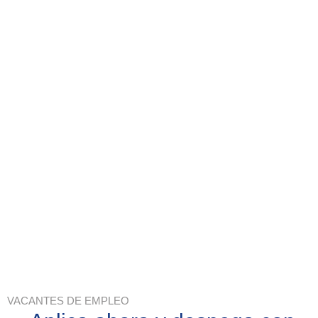
Únete a
Ir
al
contenido
Nosotros
VACANTES DE EMPLEO