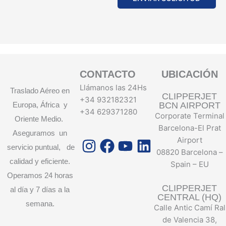
CONTACTO
UBICACIÓN
Llámanos las 24Hs
Traslado Aéreo en
CLIPPERJET
+34 932182321
Europa, África y
BCN AIRPORT
+34 629371280
Corporate Terminal
Oriente Medio.
Barcelona-El Prat
Aseguramos un
Instagram
Facebook
Youtube
Linkedin
Airport
servicio puntual, de
08820 Barcelona –
calidad y eficiente.
Spain – EU
Operamos 24 horas
CLIPPERJET
al día y 7 días a la
CENTRAL (HQ)
semana.
Calle Antic Camí Ral
de Valencia 38,