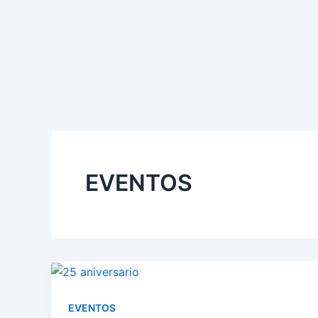
Ir
al
contenido
EVENTOS
EVENTOS