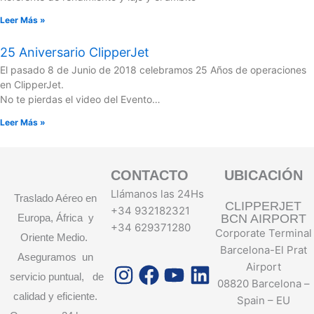
Leer Más »
25 Aniversario ClipperJet
El pasado 8 de Junio de 2018 celebramos 25 Años de operaciones
en ClipperJet.
No te pierdas el video del Evento…
Leer Más »
CONTACTO
UBICACIÓN
Llámanos las 24Hs
Traslado Aéreo en
CLIPPERJET
+34 932182321
Europa, África y
BCN AIRPORT
+34 629371280
Corporate Terminal
Oriente Medio.
Barcelona-El Prat
Aseguramos un
Instagram
Facebook
Youtube
Linkedin
Airport
servicio puntual, de
08820 Barcelona –
calidad y eficiente.
Spain – EU